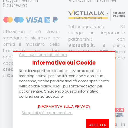
Pagamenti in
Victualia™ Partner
Sicurezza
Tuttosegnaletica Srl
Utilizziamo i più elevati
stringe un importante
standard di sicurezza per
partnership con
offrirti il massimo della
Victualia.it,
il primo
tranquillità nei tuoi
Marketplace B2B
italiano
Continua senza accettare
pagamenti online.
specializzato nella
Informativa sui Cookie
Accettiamo
Carta di
fornitura aziendale.
credito
,
PayPal
,
Bonifico
Noi e terze parti selezionate utilizziamo cookie o
e
Contrassegno
.
tecnologie simili per finalità tecniche e, con il tuo
Scopri di più
consenso, anche per altre finalità come specificato
nella cookie policy. Usa il pulsante “Accetta” per
Scopri di più
acconsentire. Chiudendo questa informativa,
continui senza accettare.
Corriere Espresso
INFORMATIVA SULLA PRIVACY
Scopri di più e personalizza
Consegna espressa in
ACCETTA