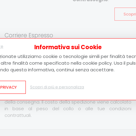
Scopri
Corriere Espresso
Informativa sui Cookie
re
zionate utilizziamo cookie o tecnologie simili per finalità tecn
ltre finalità come specificato nella cookie policy. Usa il pu
ndo questa informativa, continui senza accettare.
Consegna espressa in Italia e all’estero.
Le
spedizioni vengono effettuate tramite
GLS
e
Susa
 PRIVACY
Scopri di più e personalizza
Trasporti
. Al momento della spedizione verrà fornito il
tracking code
per monitorare in tempo reale lo stato
della consegna. Il costo della spedizione viene calcolato
in base al peso del collo o alle tue condizioni
contrattuali.