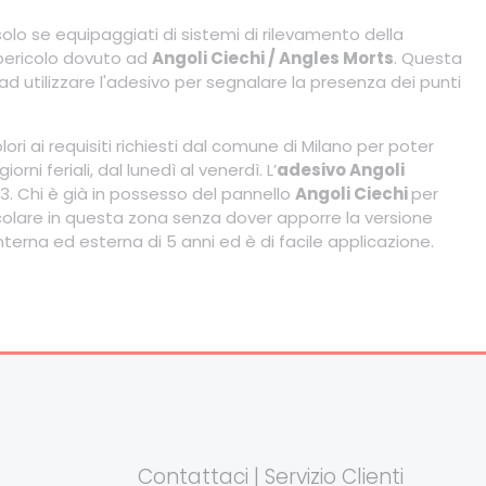
solo se equipaggiati di sistemi di rilevamento della
l pericolo dovuto ad
Angoli Ciechi / Angles Morts
. Questa
 ad utilizzare l'adesivo per segnalare la presenza dei punti
ri ai requisiti richiesti dal comune di Milano per poter
ni feriali, dal lunedì al venerdì. L’
adesivo Angoli
 N3. Chi è già in possesso del pannello
Angoli Ciechi
per
colare in questa zona senza dover apporre la versione
nterna ed esterna di 5 anni ed è di facile applicazione.
Contattaci | Servizio Clienti