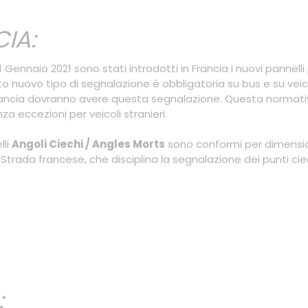
IA:
 1 Gennaio 2021 sono stati introdotti in Francia i nuovi pannell
o nuovo tipo di segnalazione è obbligatoria su bus e su veicol
ancia dovranno avere questa segnalazione. Questa normativa si
za eccezioni per veicoli stranieri.
lli
Angoli Ciechi / Angles Morts
sono conformi per dimensioni
Strada francese, che disciplina la segnalazione dei punti ciech
: