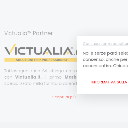
Victualia™ Partner
Continua senza accetta
Noi e terze parti sele
consenso, anche per a
acconsentire. Chiude
Tuttosegnaletica Srl stringe un importante partnership
con
Victualia.it,
il primo
Marketplace B2B
italiano
INFORMATIVA SULLA
specializzato nella fornitura aziendale.
Scopri di più