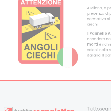
A Milano, a p
presenza di p
normativa si 
ciechi.
Il
Pannello A
accedere nella
morti
è richi
veicoli nella
italiana. Il 
Tuttosegn