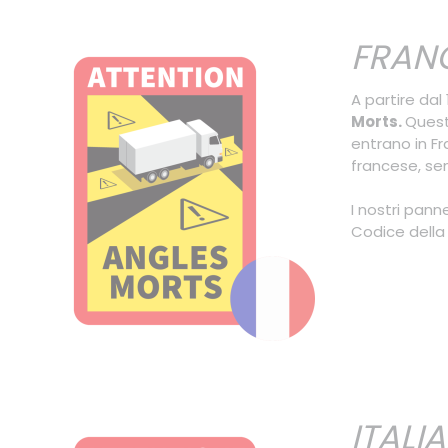
FRANC
A partire dal
Morts.
Quest
entrano in Fr
francese, sen
I nostri panne
Codice della 
ITALIA