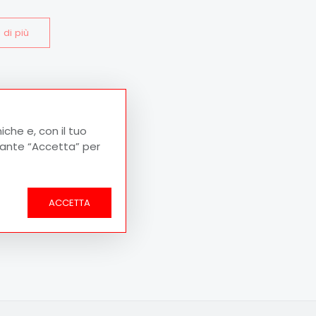
 di più
iche e, con il tuo
lsante “Accetta” per
ACCETTA