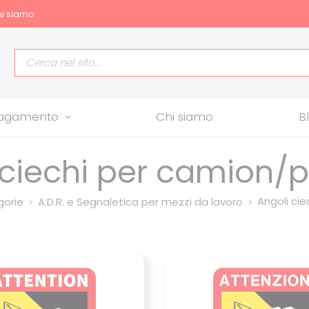
i siamo
allagamento
Chi siamo
B
 ciechi per camion/
Angoli ciec
orie
A.D.R. e Segnaletica per mezzi da lavoro