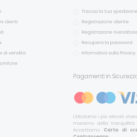
o
Traccia la tua spedizion
i clienti
Registrazione cliente
ti
Registrazione rivenditor
i
Recupera la password
i di vendita
Informativa sulla Privacy
ornitore
Pagamenti in Sicurezz
Utilizziamo i più elevati stand
massimo della tranquillità
Accettiamo
Carta di cre
Contrassegno
.