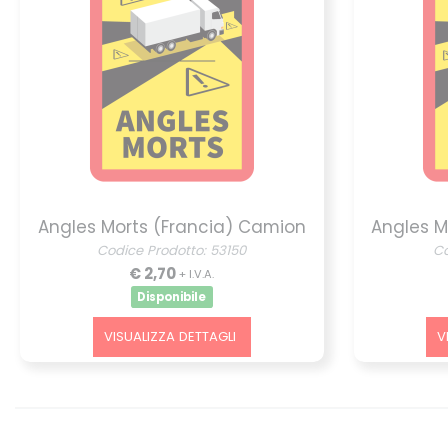
Angles Morts (Francia) Camion
Angles M
Codice Prodotto: 53150
Co
€ 2,70
+ I.V.A.
Disponibile
VISUALIZZA DETTAGLI
V