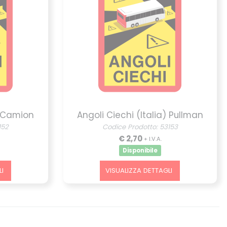
) Camion
Angoli Ciechi (Italia) Pullman
152
Codice Prodotto: 53153
€ 2,70
+ I.V.A.
Disponibile
I
VISUALIZZA DETTAGLI