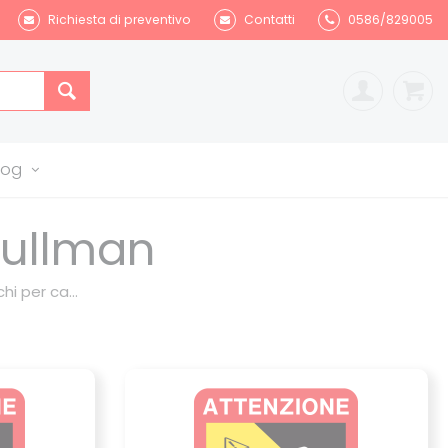
Richiesta di preventivo
Contatti
0586/829005
log
pullman
hi per ca...