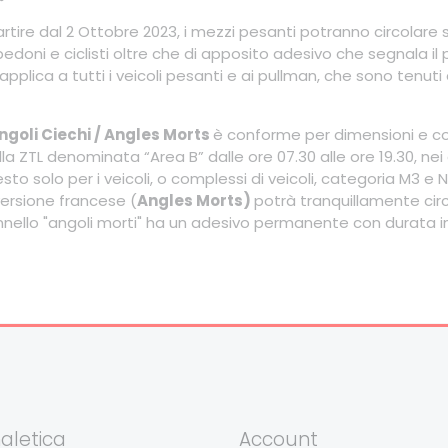
artire dal 2 Ottobre 2023, i mezzi pesanti potranno circolare 
edoni e ciclisti oltre che di apposito adesivo che segnala i
applica a tutti i veicoli pesanti e ai pullman, che sono tenuti
ngoli Ciechi / Angles Morts
è conforme per dimensioni e colo
 ZTL denominata “Area B” dalle ore 07.30 alle ore 19.30, nei gior
esto solo per i veicoli, o complessi di veicoli, categoria M3 e
 versione francese (
Angles Morts)
potrà tranquillamente cir
pannello "angoli morti" ha un adesivo permanente con durata i
aletica
Account