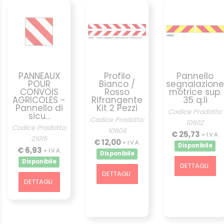
PANNEAUX
Profilo
Pannello
POUR
Bianco /
segnalazione
CONVOIS
Rosso
motrice sup.
AGRICOLES -
Rifrangente
35 q.li
Pannello di
Kit 2 Pezzi
Codice Prodotto:
sicu...
Codice Prodotto:
10602
Codice Prodotto:
10609
€ 25,73
+ I.V.A.
21015
€ 12,00
+ I.V.A.
Disponibile
€ 6,93
+ I.V.A.
Disponibile
Disponibile
DETTAGLI
DETTAGLI
DETTAGLI