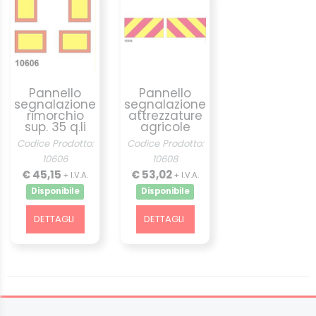
Pannello
Pannello
segnalazione
segnalazione
rimorchio
attrezzature
sup. 35 q.li
agricole
Codice Prodotto:
Codice Prodotto:
10606
10608
€ 45,15
€ 53,02
+ I.V.A.
+ I.V.A.
Disponibile
Disponibile
DETTAGLI
DETTAGLI