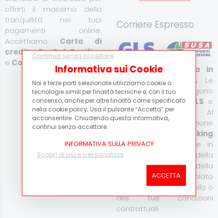
offrirti il massimo della
tranquillità nei tuoi
Corriere Espresso
pagamenti online.
Accettiamo
Carta di
credito
,
PayPal
,
Bonifico
Continua senza accettare
e
Contrassegno
.
Informativa sui Cookie
Consegna espressa in
Italia e all’estero.
Le
Noi e terze parti selezionate utilizziamo cookie o
Scopri di più
spedizioni vengono
tecnologie simili per finalità tecniche e, con il tuo
effettuate tramite
GLS
e
consenso, anche per altre finalità come specificato
nella cookie policy. Usa il pulsante “Accetta” per
Susa Trasporti
. Al
acconsentire. Chiudendo questa informativa,
momento della spedizione
continui senza accettare.
verrà fornito il
tracking
code
per monitorare in
INFORMATIVA SULLA PRIVACY
tempo reale lo stato della
Scopri di più e personalizza
consegna. Il costo della
ACCETTA
spedizione viene calcolato
in base al peso del collo o
alle tue condizioni
contrattuali.