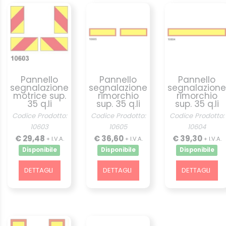
Pannello
Pannello
Pannello
segnalazione
segnalazione
segnalazione
motrice sup.
rimorchio
rimorchio
35 q.li
sup. 35 q.li
sup. 35 q.li
Codice Prodotto:
Codice Prodotto:
Codice Prodotto:
10603
10605
10604
€ 29,48
€ 36,60
€ 39,30
+ I.V.A.
+ I.V.A.
+ I.V.A.
Disponibile
Disponibile
Disponibile
DETTAGLI
DETTAGLI
DETTAGLI