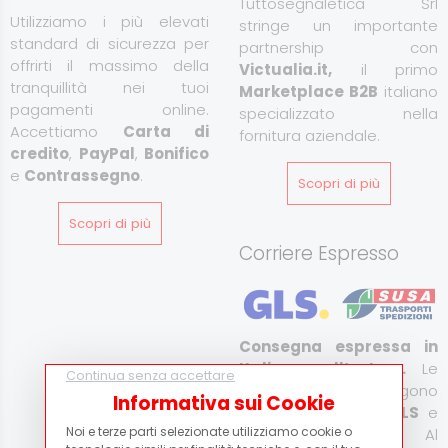
Tuttosegnaletica Srl
Utilizziamo i più elevati
stringe un importante
standard di sicurezza per
partnership con
offrirti il massimo della
Victualia.it,
il primo
tranquillità nei tuoi
Marketplace B2B
italiano
pagamenti online.
specializzato nella
Accettiamo
Carta di
fornitura aziendale.
credito
,
PayPal
,
Bonifico
e
Contrassegno
.
Scopri di più
Scopri di più
Corriere Espresso
Consegna espressa in
Italia e all’estero.
Le
Continua senza accettare
spedizioni vengono
Informativa sui Cookie
effettuate tramite
GLS
e
Noi e terze parti selezionate utilizziamo cookie o
Susa Trasporti
. Al