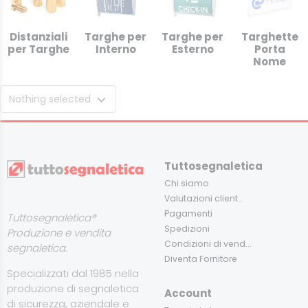
Distanziali
Targhe per
Targhe per
Targhette
per Targhe
Interno
Esterno
Porta
Nome
Nothing selected
Tuttosegnaletica
Chi siamo
Valutazioni client...
Pagamenti
Tuttosegnaletica®
Spedizioni
Produzione e vendita
Condizioni di vend...
segnaletica.
Diventa Fornitore
Specializzati dal 1985 nella
produzione di segnaletica
Account
di sicurezza, aziendale e