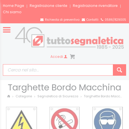
Home Page
Registrazione cliente
Registrazione rivenditore
Chi siamo
Richiesta di preventivo
Contatti
0586/829005
Accedi
Targhette Bordo Macchina
Targhette Bordo Macc...
Categorie
Segnaletica di Sicurezza