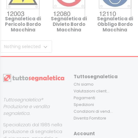
Segnaletica di
Segnaletica di
Segnaletica di
Pericolo Bordo
Divieto Bordo
Obbligo Bordo
Macchina
Macchina
Macchina
Nothing selected
Tuttosegnaletica
Chi siamo
Valutazioni client...
Pagamenti
Tuttosegnaletica®
Spedizioni
Produzione e vendita
Condizioni di vend...
segnaletica.
Diventa Fornitore
Specializzati dal 1985 nella
produzione di segnaletica
Account