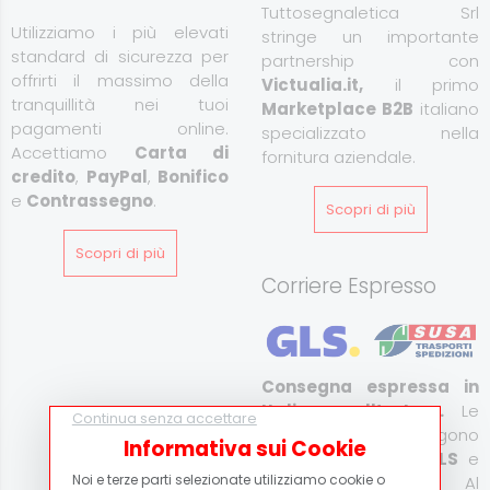
Tuttosegnaletica Srl
Utilizziamo i più elevati
stringe un importante
standard di sicurezza per
partnership con
offrirti il massimo della
Victualia.it,
il primo
tranquillità nei tuoi
Marketplace B2B
italiano
pagamenti online.
specializzato nella
Accettiamo
Carta di
fornitura aziendale.
credito
,
PayPal
,
Bonifico
e
Contrassegno
.
Scopri di più
Scopri di più
Corriere Espresso
Consegna espressa in
Italia e all’estero.
Le
Continua senza accettare
spedizioni vengono
Informativa sui Cookie
effettuate tramite
GLS
e
Noi e terze parti selezionate utilizziamo cookie o
Susa Trasporti
. Al