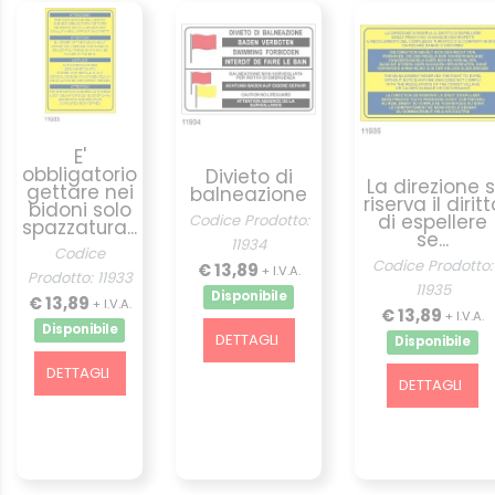
E'
obbligatorio
Divieto di
La direzione s
gettare nei
balneazione
riserva il diritt
bidoni solo
di espellere
Codice Prodotto:
spazzatura...
se...
11934
Codice
Codice Prodotto:
€ 13,89
+ I.V.A.
Prodotto: 11933
11935
Disponibile
€ 13,89
+ I.V.A.
€ 13,89
+ I.V.A.
Disponibile
DETTAGLI
Disponibile
DETTAGLI
DETTAGLI