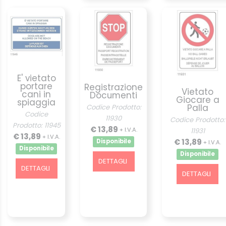
E' vietato
portare
Registrazione
Vietato
cani in
Documenti
Giocare a
spiaggia
Palla
Codice Prodotto:
Codice
11930
Codice Prodotto:
Prodotto: 11945
€ 13,89
+ I.V.A.
11931
€ 13,89
+ I.V.A.
€ 13,89
Disponibile
+ I.V.A.
Disponibile
Disponibile
DETTAGLI
DETTAGLI
DETTAGLI