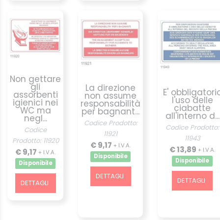
Non gettare
gli
La direzione
E' obbligatori
assorbenti
non assume
l'uso delle
igienici nei
responsabilità
ciabatte
WC ma
per bagnant...
all'interno d...
negl...
Codice Prodotto:
Codice Prodotto:
Codice
11921
11943
Prodotto: 11920
€ 9,17
+ I.V.A.
€ 13,89
+ I.V.A.
€ 9,17
+ I.V.A.
Disponibile
Disponibile
Disponibile
DETTAGLI
DETTAGLI
DETTAGLI