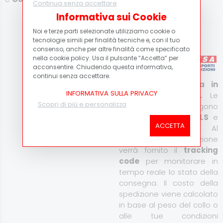
Scopri di più
Continua senza accettare
Informativa sui Cookie
Scopri di più
Noi e terze parti selezionate utilizziamo cookie o
Corriere Espresso
tecnologie simili per finalità tecniche e, con il tuo
consenso, anche per altre finalità come specificato
nella cookie policy. Usa il pulsante “Accetta” per
acconsentire. Chiudendo questa informativa,
continui senza accettare.
Consegna espressa in
INFORMATIVA SULLA PRIVACY
Italia e all’estero.
Le
Scopri di più e personalizza
spedizioni vengono
effettuate tramite
GLS
e
ACCETTA
Susa Trasporti
. Al
momento della spedizione
verrà fornito il
tracking
code
per monitorare in
tempo reale lo stato della
consegna. Il costo della
spedizione viene calcolato
in base al peso del collo o
alle tue condizioni