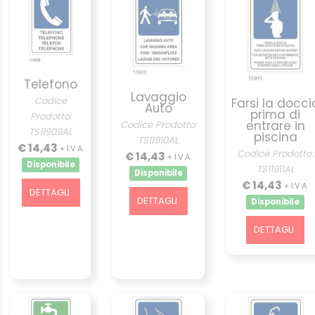
Telefono
Lavaggio
Codice
Farsi la docci
Auto
prima di
Prodotto:
entrare in
Codice Prodotto:
TS11909AL
piscina
TS11910AL
€ 14,43
+ I.V.A.
Codice Prodotto:
€ 14,43
+ I.V.A.
Disponibile
TS11911AL
Disponibile
€ 14,43
+ I.V.A.
DETTAGLI
DETTAGLI
Disponibile
DETTAGLI