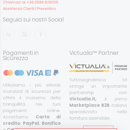
Chiamaci al +39 0586 829005
Assistenza Clienti | Preventivo
Seguici sui nostri Social
Pagamenti in
Victualia™ Partner
Sicurezza
Tuttosegnaletica Srl
Utilizziamo i più elevati
stringe un importante
standard di sicurezza per
partnership con
offrirti il massimo della
Victualia.it,
il primo
tranquillità nei tuoi
Marketplace B2B
italiano
pagamenti online.
specializzato nella
Accettiamo
Carta di
fornitura aziendale.
credito
,
PayPal
,
Bonifico
e
Contrassegno
.