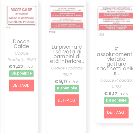
Docce
Calde
La piscina è
E'
riservata ai
Codice
assolutament
bambini di
vietato
Prodotto: 11950
età inferiore...
gettare
€ 7,42
+ I.V.A.
sacchetti del
Codice Prodotto:
s...
Disponibile
11922
Codice Prodotto:
€ 9,17
+ I.V.A.
DETTAGLI
11923
Disponibile
€ 9,17
+ I.V.A.
DETTAGLI
Disponibile
DETTAGLI