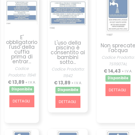
E'
obbligatorio
L'uso della
Non sprecat
l'uso della
piscina è
l'acqua
cuffia
consentito ai
prima di
bambini
Codice Prodotto:
entrar...
sotto...
TS11907AL
Codice
Codice Prodotto:
€ 14,43
+ I.V.A.
Prodotto: 11941
11942
Disponibile
€ 13,89
€ 13,89
+ I.V.A.
+ I.V.A.
Disponibile
DETTAGLI
Disponibile
DETTAGLI
DETTAGLI