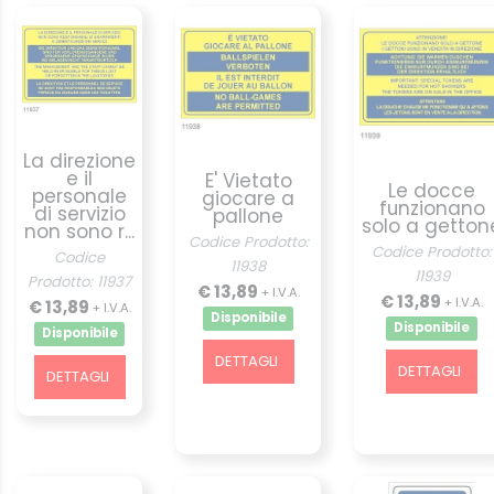
La direzione
e il
E' Vietato
Le docce
personale
giocare a
funzionano
di servizio
pallone
solo a getton
non sono r...
Codice Prodotto:
Codice Prodotto:
Codice
11938
11939
Prodotto: 11937
€ 13,89
+ I.V.A.
€ 13,89
+ I.V.A.
€ 13,89
+ I.V.A.
Disponibile
Disponibile
Disponibile
DETTAGLI
DETTAGLI
DETTAGLI