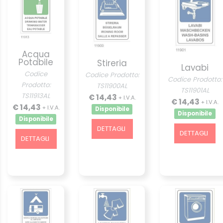
Acqua
Potabile
Stireria
Lavabi
Codice
Codice Prodotto:
Codice Prodotto:
Prodotto:
TS11900AL
TS11901AL
TS11913AL
€ 14,43
+ I.V.A.
€ 14,43
+ I.V.A.
€ 14,43
+ I.V.A.
Disponibile
Disponibile
Disponibile
DETTAGLI
DETTAGLI
DETTAGLI