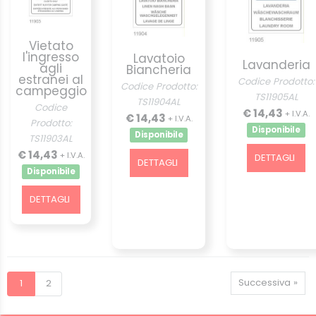
Vietato
l'ingresso
Lavatoio
Lavanderia
agli
Biancheria
estranei al
Codice Prodotto:
Codice Prodotto:
campeggio
TS11905AL
TS11904AL
Codice
€ 14,43
+ I.V.A.
€ 14,43
+ I.V.A.
Prodotto:
Disponibile
Disponibile
TS11903AL
€ 14,43
+ I.V.A.
DETTAGLI
DETTAGLI
Disponibile
DETTAGLI
Successiva »
1
2