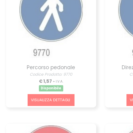
Percorso pedonale
Dire
Codice Prodotto: 9770
C
€ 1,57
+ I.V.A.
Disponibile
VISUALIZZA DETTAGLI
V