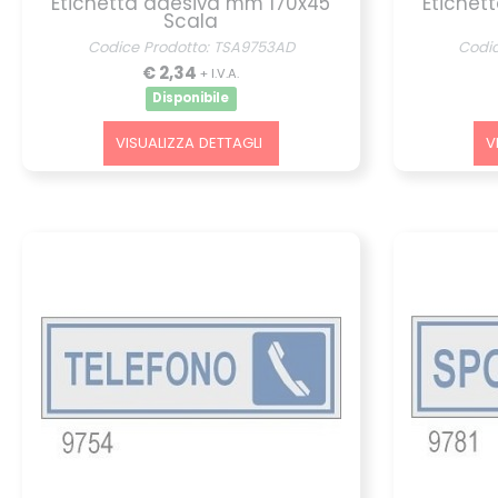
Etichetta adesiva mm 170x45
Etichet
Scala
Codice Prodotto: TSA9753AD
Codi
€ 2,34
+ I.V.A.
Disponibile
VISUALIZZA DETTAGLI
V