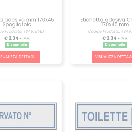
ta adesiva mm 170x45
Etichetta adesiva C
Spogliatoio
170x45 mm
ce Prodotto: TSA9781AD
Codice Prodotto: TSA9
€ 2,34
€ 2,34
+ I.V.A.
+ I.V.A.
Disponibile
Disponibile
ISUALIZZA DETTAGLI
VISUALIZZA DETTAGL