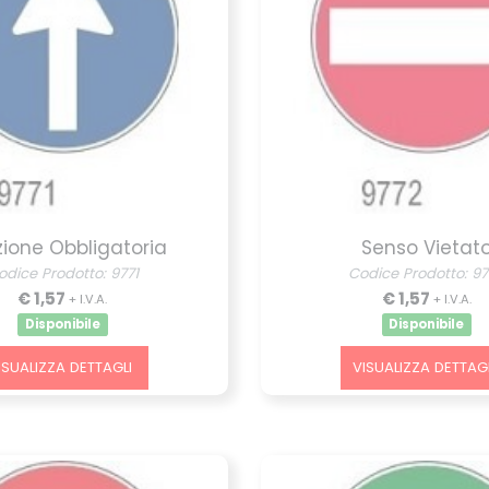
zione Obbligatoria
Senso Vietat
odice Prodotto: 9771
Codice Prodotto: 9
€ 1,57
€ 1,57
+ I.V.A.
+ I.V.A.
Disponibile
Disponibile
ISUALIZZA DETTAGLI
VISUALIZZA DETTAGL