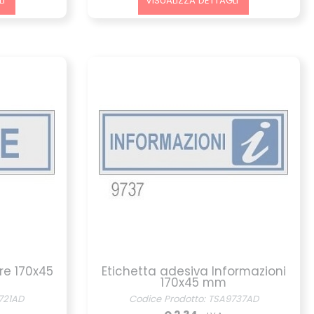
I
VISUALIZZA DETTAGLI
re 170x45
Etichetta adesiva Informazioni
170x45 mm
721AD
Codice Prodotto: TSA9737AD