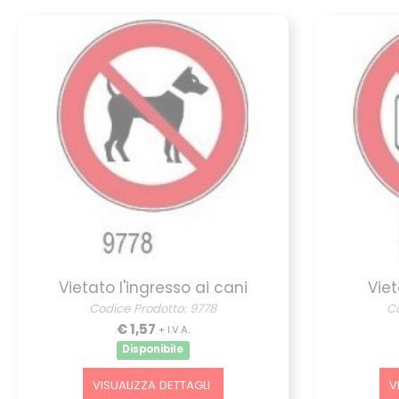
Vietato l'ingresso ai cani
Vie
Codice Prodotto: 9778
Co
€ 1,57
+ I.V.A.
Disponibile
VISUALIZZA DETTAGLI
V