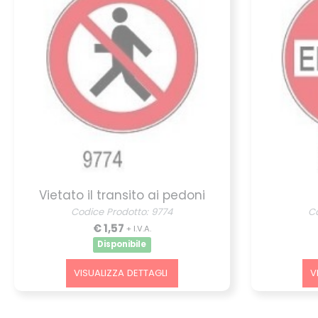
Vietato il transito ai pedoni
Codice Prodotto: 9774
Co
€ 1,57
+ I.V.A.
Disponibile
VISUALIZZA DETTAGLI
V