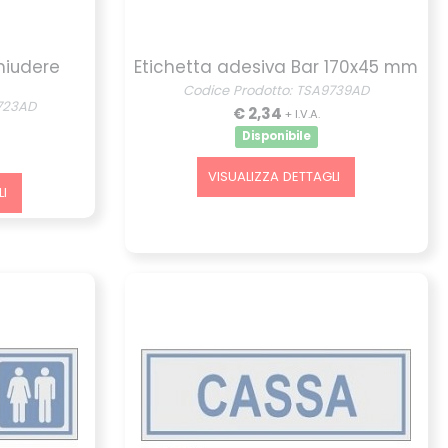
hiudere
Etichetta adesiva Bar 170x45 mm
Codice Prodotto: TSA9739AD
723AD
€ 2,34
+ I.V.A.
Disponibile
VISUALIZZA DETTAGLI
I