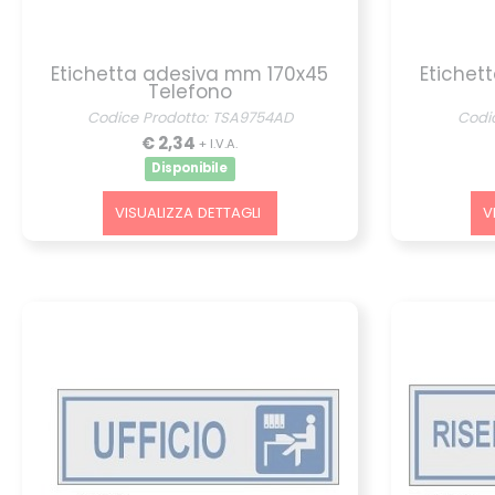
Etichetta adesiva mm 170x45
Etichet
Telefono
Codice Prodotto: TSA9754AD
Codi
€ 2,34
+ I.V.A.
Disponibile
VISUALIZZA DETTAGLI
V