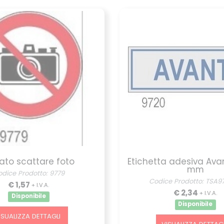
tato scattare foto
Etichetta adesiva Avan
mm
dice Prodotto: 9779
Codice Prodotto: TSA9
€ 1,57
+ I.V.A.
€ 2,34
+ I.V.A.
Disponibile
Disponibile
ISUALIZZA DETTAGLI