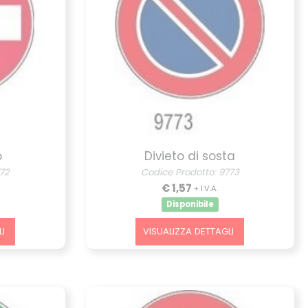
o
Divieto di sosta
772
Codice Prodotto: 9773
€ 1,57
+ I.V.A.
Disponibile
I
VISUALIZZA DETTAGLI