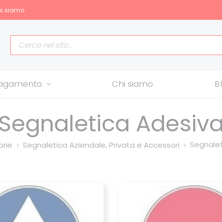
i siamo
allagamento
Chi siamo
B
Segnaletica Adesiv
Segnalet
rie
Segnaletica Aziendale, Privata e Accessori