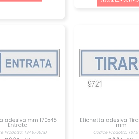
VISUALIZZA DETTAGL
ta adesiva mm 170x45
Etichetta adesiva Tira
Entrata
mm
ce Prodotto: TSA9769AD
Codice Prodotto: TSA9