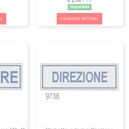
€ 2,34
+ I.V.A.
Disponibile
I
VISUALIZZA DETTAGLI