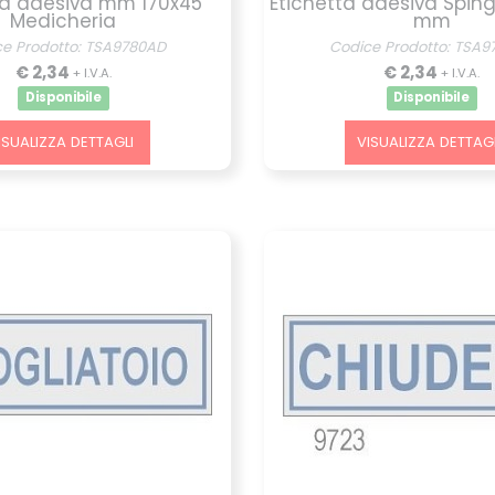
ta adesiva mm 170x45
Etichetta adesiva Spin
Medicheria
mm
ce Prodotto: TSA9780AD
Codice Prodotto: TSA9
€ 2,34
€ 2,34
+ I.V.A.
+ I.V.A.
Disponibile
Disponibile
ISUALIZZA DETTAGLI
VISUALIZZA DETTAGL