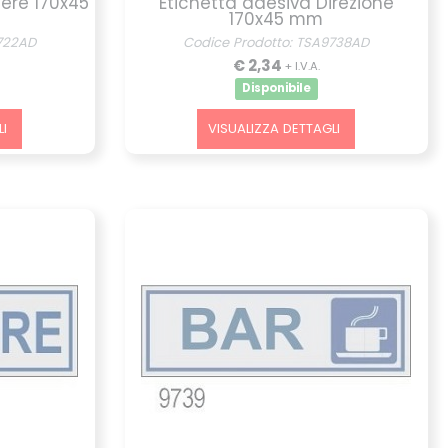
gere 170x45
Etichetta adesiva Direzione
170x45 mm
722AD
Codice Prodotto: TSA9738AD
€ 2,34
+ I.V.A.
Disponibile
I
VISUALIZZA DETTAGLI