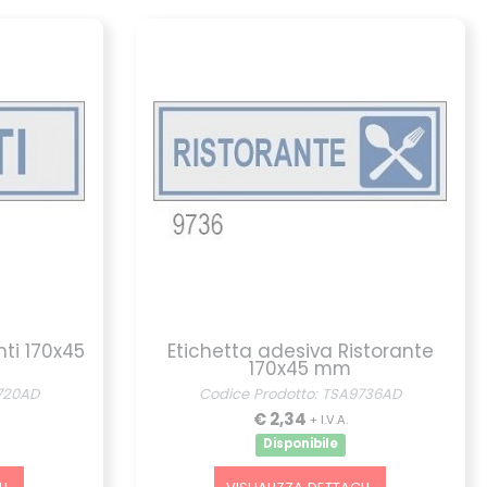
ti 170x45
Etichetta adesiva Ristorante
170x45 mm
720AD
Codice Prodotto: TSA9736AD
€ 2,34
+ I.V.A.
Disponibile