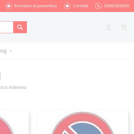
Richiesta di preventivo
Contatti
0586/829005
log
a
ica Adesiva