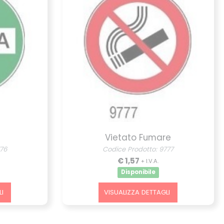
Vietato Fumare
776
Codice Prodotto: 9777
€ 1,57
+ I.V.A.
Disponibile
I
VISUALIZZA DETTAGLI