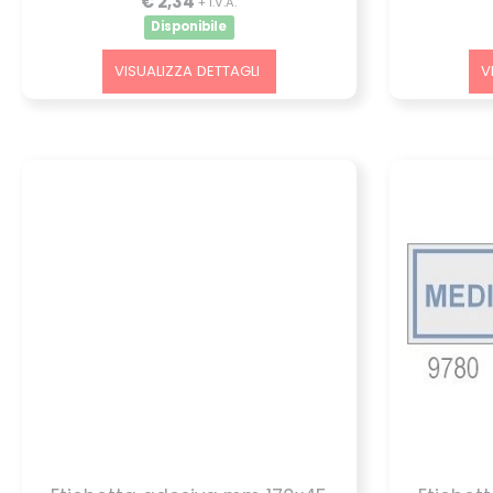
€ 2,34
+ I.V.A.
Disponibile
VISUALIZZA DETTAGLI
V