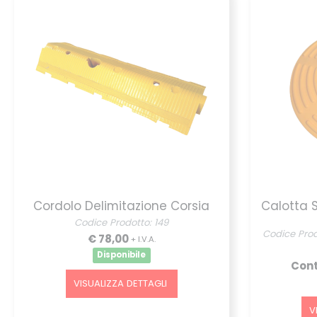
Cordolo Delimitazione Corsia
Calotta S
Codice Prodotto: 149
Codice Prod
€ 78,00
+ I.V.A.
Disponibile
Cont
VISUALIZZA DETTAGLI
V