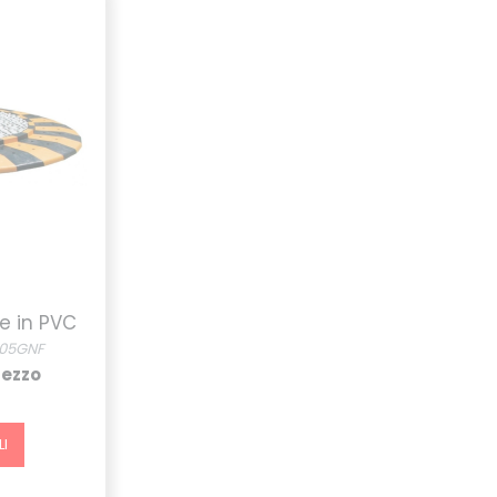
e in PVC
D05GNF
rezzo
I