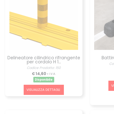
Delineatore cilindrico rifrangente
Batti
per cordolo H 1...
Co
Codice Prodotto: 150
€ 14,60
+ I.V.A.
Disponibile
V
VISUALIZZA DETTAGLI