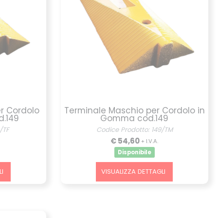
r Cordolo
Terminale Maschio per Cordolo in
d.149
Gomma cod.149
/TF
Codice Prodotto: 149/TM
€ 54,60
+ I.V.A.
Disponibile
I
VISUALIZZA DETTAGLI