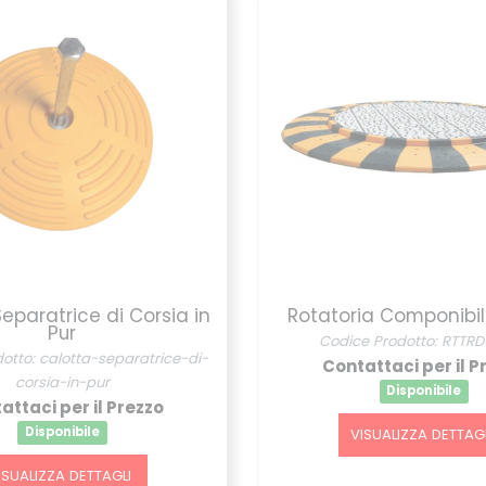
eparatrice di Corsia in
Rotatoria Componibil
Pur
Codice Prodotto: RTTR
otto: calotta-separatrice-di-
Contattaci per il P
corsia-in-pur
Disponibile
attaci per il Prezzo
Disponibile
VISUALIZZA DETTAGL
ISUALIZZA DETTAGLI