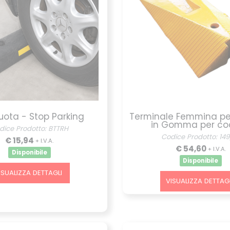
ruota - Stop Parking
Terminale Femmina pe
in Gomma per co
dice Prodotto: BTTRH
Codice Prodotto: 149
€ 15,94
+ I.V.A.
€ 54,60
+ I.V.A.
Disponibile
Disponibile
ISUALIZZA DETTAGLI
VISUALIZZA DETTAGL