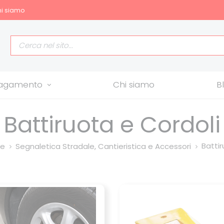
i siamo
allagamento
Chi siamo
B
Battiruota e Cordoli
Battir
ie
Segnaletica Stradale, Cantieristica e Accessori