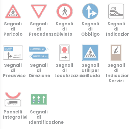
Segnali
Segnali
Segnali
Segnali
Segnali
di
di
di
di
di
Pericolo
Precedenza
Divieto
Obbligo
Indicazio
Segnali
Segnali
Segnali
Segnali
Segnali
di
di
di
Utili per
di
Preavviso
Direzione
Localizzazione
la Guida
Indicazio
Servizi
Pannelli
Segnali
Integrativi
di
Identificazione