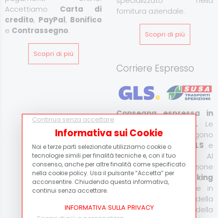
specializzato nella
Accettiamo
Carta di
fornitura aziendale.
credito
,
PayPal
,
Bonifico
e
Contrassegno
.
Scopri di più
Scopri di più
Corriere Espresso
Consegna espressa in
Continua senza accettare
Italia e all’estero.
Le
Informativa sui Cookie
spedizioni vengono
effettuate tramite
GLS
e
Noi e terze parti selezionate utilizziamo cookie o
Susa Trasporti
. Al
tecnologie simili per finalità tecniche e, con il tuo
consenso, anche per altre finalità come specificato
momento della spedizione
nella cookie policy. Usa il pulsante “Accetta” per
verrà fornito il
tracking
acconsentire. Chiudendo questa informativa,
code
per monitorare in
continui senza accettare.
tempo reale lo stato della
INFORMATIVA SULLA PRIVACY
consegna. Il costo della