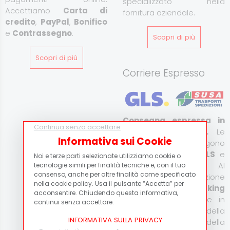
specializzato nella
Accettiamo
Carta di
fornitura aziendale.
credito
,
PayPal
,
Bonifico
e
Contrassegno
.
Scopri di più
Scopri di più
Corriere Espresso
Consegna espressa in
Continua senza accettare
Italia e all’estero.
Le
Informativa sui Cookie
spedizioni vengono
effettuate tramite
GLS
e
Noi e terze parti selezionate utilizziamo cookie o
Susa Trasporti
. Al
tecnologie simili per finalità tecniche e, con il tuo
consenso, anche per altre finalità come specificato
momento della spedizione
nella cookie policy. Usa il pulsante “Accetta” per
verrà fornito il
tracking
acconsentire. Chiudendo questa informativa,
code
per monitorare in
continui senza accettare.
tempo reale lo stato della
INFORMATIVA SULLA PRIVACY
consegna. Il costo della