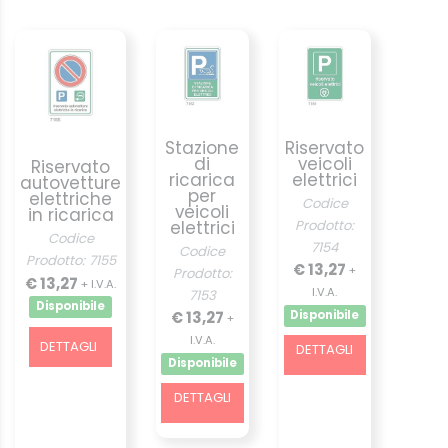
Stazione
Riservato
di
veicoli
Riservato
ricarica
elettrici
autovetture
per
elettriche
Codice
veicoli
in ricarica
elettrici
Prodotto:
Codice
7154
Codice
Prodotto: 7155
€ 13,27
+
Prodotto:
€ 13,27
+ I.V.A.
I.V.A.
7153
Disponibile
€ 13,27
Disponibile
+
I.V.A.
DETTAGLI
DETTAGLI
Disponibile
DETTAGLI