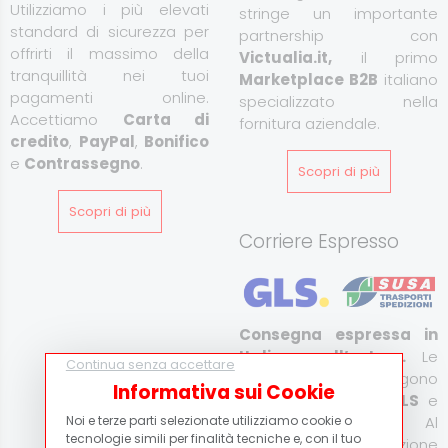
Utilizziamo i più elevati
stringe un importante
standard di sicurezza per
partnership con
offrirti il massimo della
Victualia.it,
il primo
tranquillità nei tuoi
Marketplace B2B
italiano
pagamenti online.
specializzato nella
Accettiamo
Carta di
fornitura aziendale.
credito
,
PayPal
,
Bonifico
e
Contrassegno
.
Scopri di più
Scopri di più
Corriere Espresso
Consegna espressa in
Italia e all’estero.
Le
Continua senza accettare
spedizioni vengono
Informativa sui Cookie
effettuate tramite
GLS
e
Susa Trasporti
. Al
Noi e terze parti selezionate utilizziamo cookie o
tecnologie simili per finalità tecniche e, con il tuo
momento della spedizione