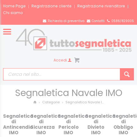
Home Page
Registrazione cliente
Registrazione rivenditore
Chi siamo
Richiesta di preventivo
Contatti
0586/829005
Accedi
Segnaletica Navale IMO
Segnaletica Navale I...
Categorie
Segnaletica
Segnaletica
Segnaletica
Segnaletica
Segnalet
di
di
di
di
di
Antincendio
Sicurezza
Pericolo
Divieto
Obbligo
IMO
IMO
IMO
IMO
IMO