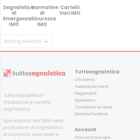
Segnaletica
Normative
Cartelli
di
di
Vari IMO
Emergenza
Sicurezza
IMO
IMO
Nothing selected
Tuttosegnaletica
Chi siamo
Valutazioni client...
Pagamenti
Tuttosegnaletica®
Spedizioni
Produzione e vendita
Condizioni di vend...
segnaletica.
Diventa Fornitore
Specializzati dal 1985 nella
produzione di segnaletica
Account
di sicurezza, aziendale e
Traccia la tua spe...