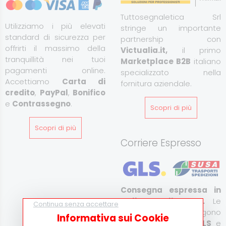
Tuttosegnaletica Srl
Utilizziamo i più elevati
stringe un importante
standard di sicurezza per
partnership con
offrirti il massimo della
Victualia.it,
il primo
tranquillità nei tuoi
Marketplace B2B
italiano
pagamenti online.
specializzato nella
Accettiamo
Carta di
fornitura aziendale.
credito
,
PayPal
,
Bonifico
e
Contrassegno
.
Scopri di più
Scopri di più
Corriere Espresso
Consegna espressa in
Italia e all’estero.
Le
Continua senza accettare
spedizioni vengono
Informativa sui Cookie
effettuate tramite
GLS
e