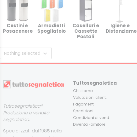
Cestini e
Armadietti
Casellari e
Igiene e
Posacenere
Spogliatoio
Cassette
Distanziame
Postali
Nothing selected
Tuttosegnaletica
Chi siamo
Valutazioni client...
Pagamenti
Tuttosegnaletica®
Spedizioni
Produzione e vendita
Condizioni di vend...
segnaletica.
Diventa Fornitore
Specializzati dal 1985 nella