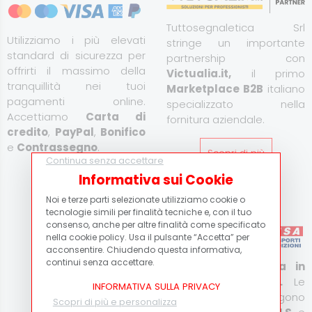
Tuttosegnaletica Srl
Utilizziamo i più elevati
stringe un importante
standard di sicurezza per
partnership con
offrirti il massimo della
Victualia.it,
il primo
tranquillità nei tuoi
Marketplace B2B
italiano
pagamenti online.
specializzato nella
Accettiamo
Carta di
fornitura aziendale.
credito
,
PayPal
,
Bonifico
e
Contrassegno
.
Scopri di più
Continua senza accettare
Informativa sui Cookie
Scopri di più
Corriere Espresso
Noi e terze parti selezionate utilizziamo cookie o
tecnologie simili per finalità tecniche e, con il tuo
consenso, anche per altre finalità come specificato
nella cookie policy. Usa il pulsante “Accetta” per
acconsentire. Chiudendo questa informativa,
continui senza accettare.
Consegna espressa in
Italia e all’estero.
Le
INFORMATIVA SULLA PRIVACY
spedizioni vengono
Scopri di più e personalizza