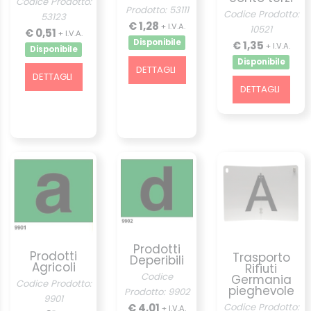
Codice Prodotto:
Prodotto: 53111
Codice Prodotto:
53123
€ 1,28
+ I.V.A.
10521
€ 0,51
+ I.V.A.
Disponibile
€ 1,35
+ I.V.A.
Disponibile
Disponibile
DETTAGLI
DETTAGLI
DETTAGLI
Prodotti
Prodotti
Trasporto
Deperibili
Agricoli
Rifiuti
Codice
Germania
Codice Prodotto:
pieghevole
Prodotto: 9902
9901
€ 4,01
Codice Prodotto:
+ I.V.A.