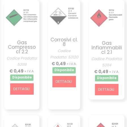
Corrosivi cl.
Gas
Gas
8
Compresso
Infiammabili
cl 2.2
Codice
cl 2.1
Prodotto: 53120
Codice Prodotto:
Codice Prodotto:
€ 0,49
+ I.V.A.
53119
53114
€ 0,49
Disponibile
€ 0,49
+ I.V.A.
+ I.V.A.
Disponibile
Disponibile
DETTAGLI
DETTAGLI
DETTAGLI