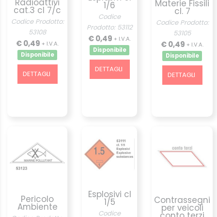
Radioattivi
Materie Fissili
1/6
cat.3 cl 7/c
cl. 7
Codice
Codice Prodotto:
Codice Prodotto:
Prodotto: 53112
53108
53105
€ 0,49
+ I.V.A.
€ 0,49
€ 0,49
+ I.V.A.
+ I.V.A.
Disponibile
Disponibile
Disponibile
DETTAGLI
DETTAGLI
DETTAGLI
Esplosivi cl
Pericolo
Contrassegni
1/5
Ambiente
per veicoli
Codice
conto terzi