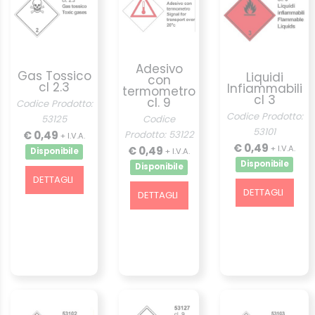
Adesivo
Gas Tossico
Liquidi
con
cl 2.3
Infiammabili
termometro
cl 3
cl. 9
Codice Prodotto:
Codice Prodotto:
53125
Codice
53101
€ 0,49
Prodotto: 53122
+ I.V.A.
€ 0,49
+ I.V.A.
€ 0,49
+ I.V.A.
Disponibile
Disponibile
Disponibile
DETTAGLI
DETTAGLI
DETTAGLI