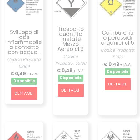
Trasporto
Sviluppo di
Comburenti
quantità
gas
o perossidi
limitate
infiammabile
organici cl 5
Mezzo
a contatto
Aereo cl.9
Codice Prodotto:
con acqua...
Codice
53116
Codice Prodotto:
Prodotto: 53130
€ 0,49
+ I.V.A.
53104
€ 0,49
+ I.V.A.
Disponibile
€ 0,49
+ I.V.A.
Disponibile
Disponibile
DETTAGLI
DETTAGLI
DETTAGLI