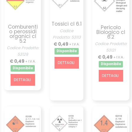
Tossici cl 6.1
Comburenti
Pericolo
o perossidi
Codice
Biologico cl
organici cl
6.2
Prodotto: 53113
5.2
€ 0,49
Codice Prodotto:
+ I.V.A.
Codice Prodotto:
53121
Disponibile
53129
€ 0,49
+ I.V.A.
€ 0,49
+ I.V.A.
DETTAGLI
Disponibile
Disponibile
DETTAGLI
DETTAGLI