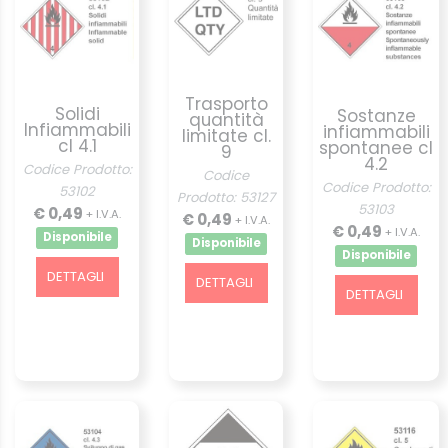
Trasporto
Solidi
Sostanze
quantità
Infiammabili
infiammabili
limitate cl.
cl 4.1
spontanee cl
9
4.2
Codice Prodotto:
Codice
Codice Prodotto:
53102
Prodotto: 53127
53103
€ 0,49
+ I.V.A.
€ 0,49
+ I.V.A.
€ 0,49
+ I.V.A.
Disponibile
Disponibile
Disponibile
DETTAGLI
DETTAGLI
DETTAGLI