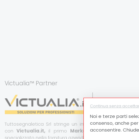
Victualia™ Partner
Continua senza accetta
Noi e terze parti sele
consenso, anche per a
Tuttosegnaletica Srl stringe un importante partnership
acconsentire. Chiude
con
Victualia.it,
il primo
Marketplace B2B
italiano
specializzato nella fornitura aziendale.