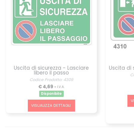
Uscita di sicurezza - Lasciare
Uscita di
libero il passo
C
Codice Prodotto: 4309
€ 4,69
+ I.V.A.
Disponibile
V
VISUALIZZA DETTAGLI