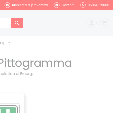
Richiesta di preventivo
Contatti
0586/829005
log
-Pittogramma
aletica di Emerg...