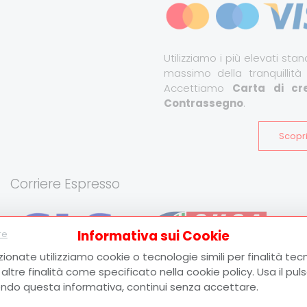
Utilizziamo i più elevati stand
massimo della tranquillità
Accettiamo
Carta di cre
Contrassegno
.
Scopri
Corriere Espresso
Informativa sui Cookie
re
zionate utilizziamo cookie o tecnologie simili per finalità tecn
ltre finalità come specificato nella cookie policy. Usa il pu
Consegna espressa in Italia e all’estero.
Le
ndo questa informativa, continui senza accettare.
spedizioni vengono effettuate tramite
GLS
e
Susa
Trasporti
. Al momento della spedizione verrà fornito il