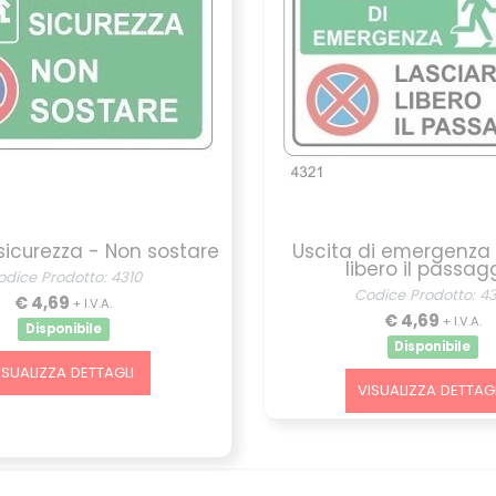
 sicurezza - Non sostare
Uscita di emergenza 
libero il passag
odice Prodotto: 4310
Codice Prodotto: 43
€ 4,69
+ I.V.A.
€ 4,69
+ I.V.A.
Disponibile
Disponibile
ISUALIZZA DETTAGLI
VISUALIZZA DETTAGL