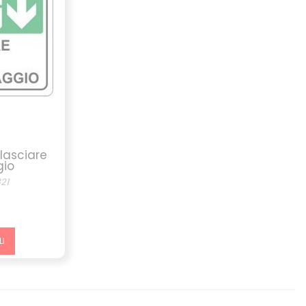
lasciare
gio
21
I