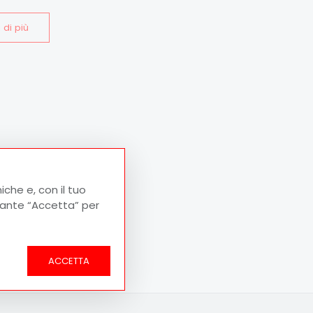
 di più
iche e, con il tuo
lsante “Accetta” per
ACCETTA