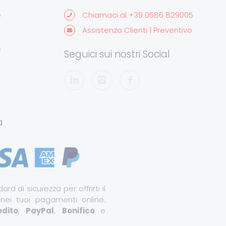
e
Chiamaci al +39 0586 829005
Assistenza Clienti | Preventivo
e
Seguici sui nostri Social
a
ard di sicurezza per offrirti il
 nei tuoi pagamenti online.
dito
,
PayPal
,
Bonifico
e