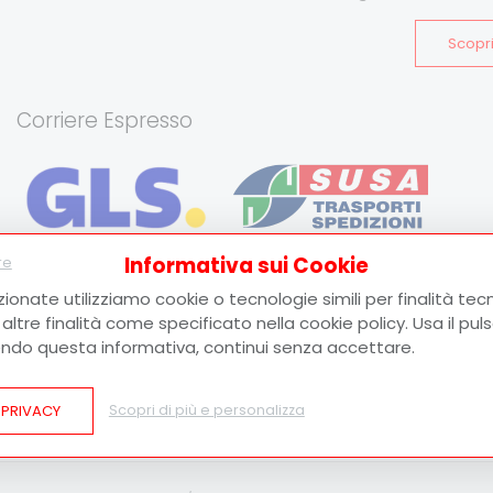
Scopri
Corriere Espresso
Informativa sui Cookie
Consegna espressa in Italia e all’estero.
Le
re
spedizioni vengono effettuate tramite
GLS
e
Susa
zionate utilizziamo cookie o tecnologie simili per finalità tecn
Trasporti
. Al momento della spedizione verrà fornito il
ltre finalità come specificato nella cookie policy. Usa il pu
tracking code
per monitorare in tempo reale lo stato
ndo questa informativa, continui senza accettare.
della consegna. Il costo della spedizione viene calcolato
in base al peso del collo o alle tue condizioni
contrattuali.
 PRIVACY
Scopri di più e personalizza