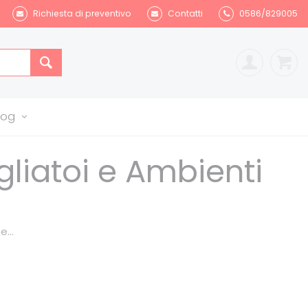
Richiesta di preventivo
Contatti
0586/829005
log
liatoi e Ambienti
...