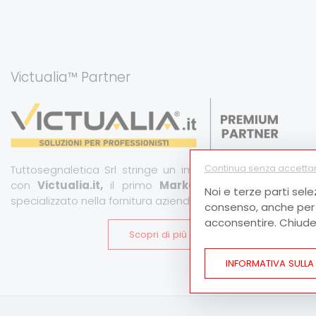
Victualia™ Partner
Tuttosegnaletica Srl stringe un importante partnership
Continua senza accetta
con
Victualia.it,
il primo
Marketplace B2B
italiano
Noi e terze parti sele
specializzato nella fornitura aziendale.
consenso, anche per a
acconsentire. Chiude
Scopri di più
INFORMATIVA SULLA