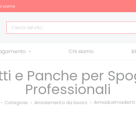
i siamo
allagamento
Chi siamo
B
ti e Panche per Spog
Professionali
Armadi,armadietti e
Categorie
Arredamento da lavoro